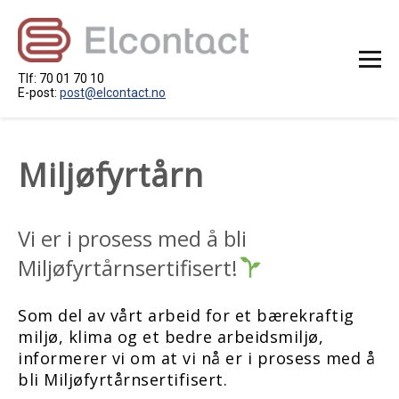
Tlf: 70 01 70 10
E-post:
post@elcontact.no
STARTSIDE
Miljøfyrtårn
OM OSS
RAMMEAVTALE
PROSJEKT
Vi er i prosess med å bli
KONTAKT OSS
Miljøfyrtårnsertifisert!
LEDIG STILLING
LEVERANDØRAR
Som del av vårt arbeid for et bærekraftig
miljø, klima og et bedre arbeidsmiljø,
informerer vi om at vi nå er i prosess med å
bli Miljøfyrtårnsertifisert.