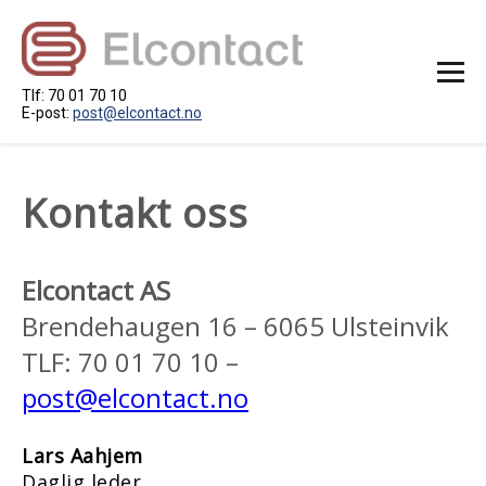
Tlf: 70 01 70 10
E-post:
post@elcontact.no
STARTSIDE
Kontakt oss
OM OSS
RAMMEAVTALE
PROSJEKT
Elcontact AS
KONTAKT OSS
Brendehaugen 16 – 6065 Ulsteinvik
LEDIG STILLING
TLF: 70 01 70 10 –
LEVERANDØRAR
post@elcontact.no
Lars Aahjem
Daglig leder