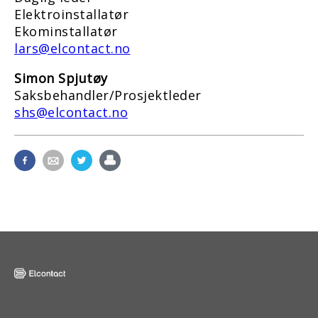
Elektroinstallatør
Ekominstallatør
lars@elcontact.no
Simon Spjutøy
Saksbehandler/Prosjektleder
shs@elcontact.no