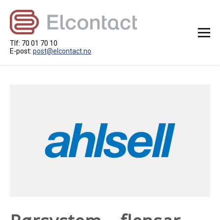
Tlf: 70 01 70 10
E-post:
post@elcontact.no
STARTSIDE
OM OSS
RAMMEAVTALE
PROSJEKT
KONTAKT OSS
LEDIG STILLING
LEVERANDØRAR