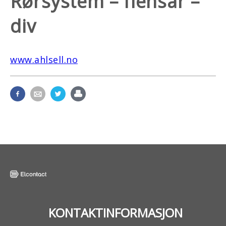
Rørsystem – flensar –
div
www.ahlsell.no
KONTAKTINFORMASJON