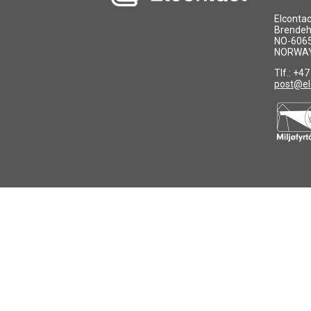
Elconta
Brendeh
NO-6065 
NORWA
Tlf.: +4
post@el