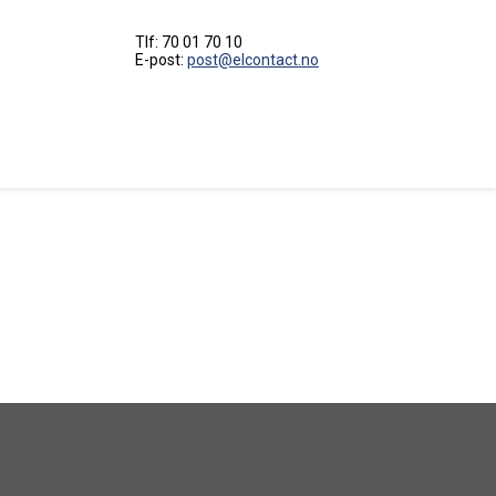
Tlf: 70 01 70 10
E-post:
post@elcontact.no