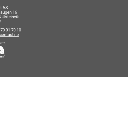
ct AS
augen 16
Ulsteinvik
Y
7 70 01 70 10
contact.no